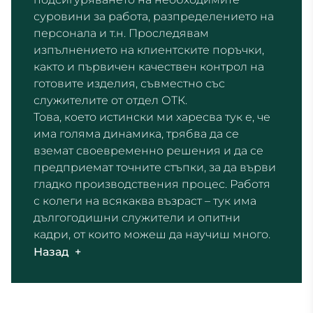
суровини за работа, разпределението на
персонала и т.н. Проследявам
изпълнението на клиентските поръчки,
както и първичен качествен контрол на
готовите изделия, съвместно със
служителите от отдел ОТК.
Това, което истински ми харесва тук е, че
има голяма динамика, трябва да се
вземат своевременно решения и да се
предприемат точните стъпки, за да върви
гладко производствения процес. Работя
с колеги на всякаква възраст – тук има
дългогодишни служители и опитни
кадри, от които можеш да научиш много.
Назад
+