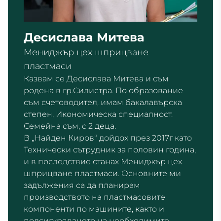
Десислава Митева
Мениджър цех шприцване
пластмаси
Казвам се Десислава Митева и съм
родена в гр.Силистра. По образование
съм счетоводител, имам бакалавърска
степен, Икономическа специалност.
Семейна съм, с 2 деца.
В „Найден Киров“ дойдох през 2017г като
Технически сътрудник за половин година,
и в последствие станах Мениджър цех
шприцване пластмаси. Основните ми
задължения са да планирам
производството на пластмасовите
компоненти по машините, както и
подсигуряването на необходимите